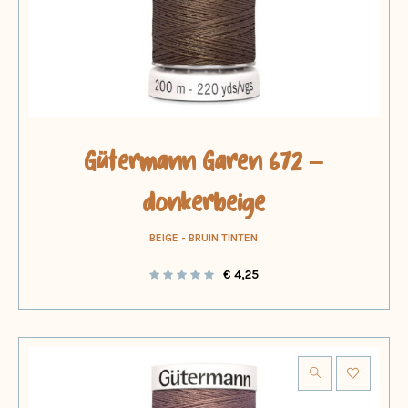
Gütermann Garen 672 –
donkerbeige
BEIGE - BRUIN TINTEN
€
4,25