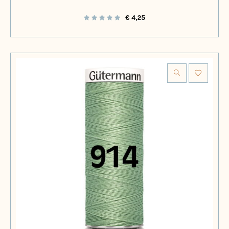
€
4,25