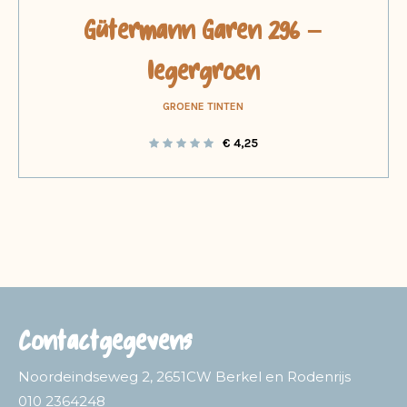
Gütermann Garen 296 –
legergroen
GROENE TINTEN
€
4,25
Contactgegevens
Noordeindseweg 2, 2651CW Berkel en Rodenrijs
010 2364248