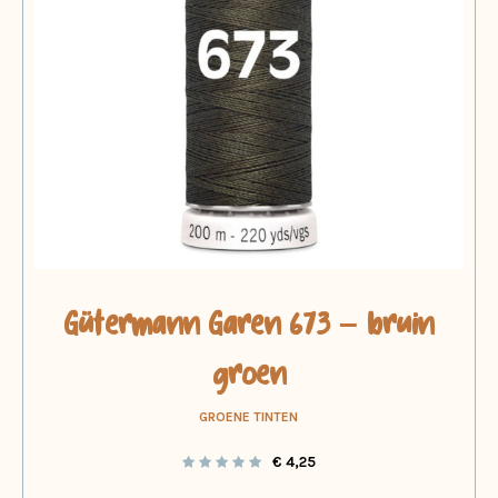
Gütermann Garen 673 – bruin
groen
GROENE TINTEN
€
4,25