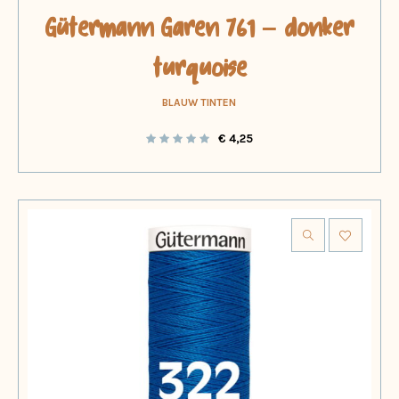
Gütermann Garen 761 – donker
turquoise
BLAUW TINTEN
€
4,25