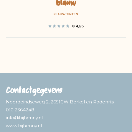
blauw
BLAUW TINTEN
€
4,25
Contactgegevens
Noordeindseweg 2, 2651CW Berkel en Rodenrijs
010 2364248
info@bijhenny.nl
www.bijhenny.nl