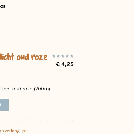
OZE
licht oud roze
€
4,25
 licht oud roze (200m)
N
n verlanglijst