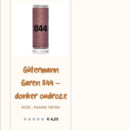
Gütermann
Garen 844 –
donker oudroze
ROZE - PAARSE TINTEN
€
4,25