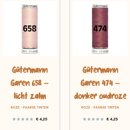
Gütermann
Gütermann
Garen 658 –
Garen 474 –
licht zalm
donker oudroze
ROZE - PAARSE TINTEN
ROZE - PAARSE TINTEN
€
4,25
€
4,25