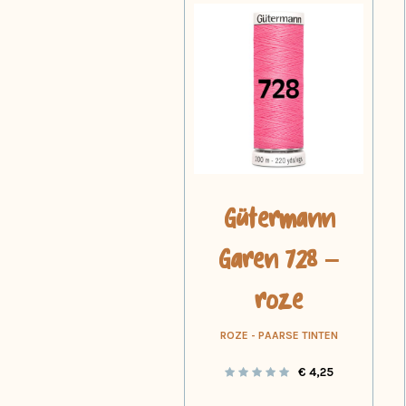
Gütermann
Garen 728 –
roze
ROZE - PAARSE TINTEN
€
4,25