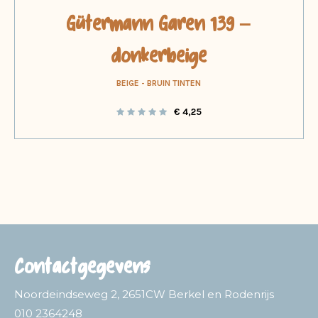
Gütermann Garen 139 –
donkerbeige
BEIGE - BRUIN TINTEN
€
4,25
Contactgegevens
Noordeindseweg 2, 2651CW Berkel en Rodenrijs
010 2364248