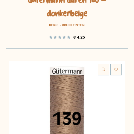
Gütermann Garen 180 –
donkerbeige
BEIGE - BRUIN TINTEN
€
4,25